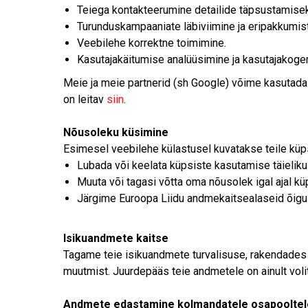
Teiega kontakteerumine detailide täpsustamisek
Turunduskampaaniate läbiviimine ja eripakkumist
Veebilehe korrektne toimimine.
Kasutajakäitumise analüüsimine ja kasutajakog
Meie ja meie partnerid (sh Google) võime kasutada 
on leitav
siin
.
Nõusoleku küsimine
Esimesel veebilehe külastusel kuvatakse teile küps
Lubada või keelata küpsiste kasutamise täielikul
Muuta või tagasi võtta oma nõusolek igal ajal kü
Järgime Euroopa Liidu andmekaitsealaseid õigus
Isikuandmete kaitse
Tagame teie isikuandmete turvalisuse, rakendades 
muutmist. Juurdepääs teie andmetele on ainult voli
Andmete edastamine kolmandatele osapooltel