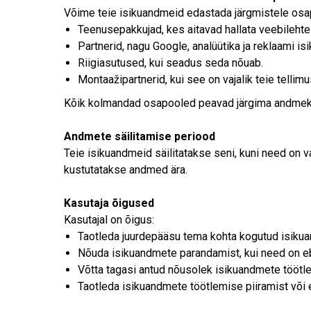
Võime teie isikuandmeid edastada järgmistele osa
Teenusepakkujad, kes aitavad hallata veebilehte
Partnerid, nagu Google, analüütika ja reklaami i
Riigiasutused, kui seadus seda nõuab.
Montaažipartnerid, kui see on vajalik teie tellim
Kõik kolmandad osapooled peavad järgima andmeka
Andmete säilitamise periood
Teie isikuandmeid säilitatakse seni, kuni need on 
kustutatakse andmed ära.
Kasutaja õigused
Kasutajal on õigus:
Taotleda juurdepääsu tema kohta kogutud isiku
Nõuda isikuandmete parandamist, kui need on e
Võtta tagasi antud nõusolek isikuandmete töötle
Taotleda isikuandmete töötlemise piiramist või 