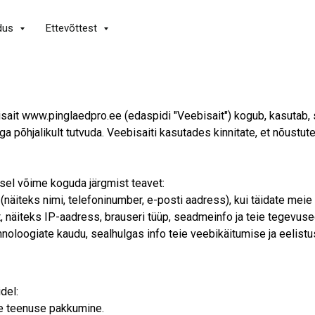
dus
Ettevõttest
isait www.pinglaedpro.ee (edaspidi "Veebisait") kogub, kasutab, 
a põhjalikult tutvuda. Veebisaiti kasutades kinnitate, et nõustute
sel võime koguda järgmist teavet:
(näiteks nimi, telefoninumber, e-posti aadress), kui täidate mei
näiteks IP-aadress, brauseri tüüp, seadmeinfo ja teie tegevuse
oloogiate kaudu, sealhulgas info teie veebikäitumise ja eelistu
del:
se teenuse pakkumine.