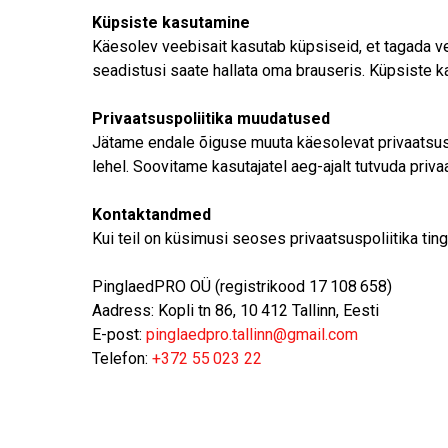
Küpsiste kasutamine
Käesolev veebisait kasutab küpsiseid, et tagada v
seadistusi saate hallata oma brauseris. Küpsiste k
Privaatsuspoliitika muudatused
Jätame endale õiguse muuta käesolevat privaatsus
lehel. Soovitame kasutajatel aeg-ajalt tutvuda priva
Kontaktandmed
Kui teil on küsimusi seoses privaatsuspoliitika ti
PinglaedPRO OÜ (registrikood 17 108 658)
Aadress: Kopli tn 86, 10 412 Tallinn, Eesti
E-post:
pinglaedpro.tallinn@gmail.com
Telefon:
+372 55 023 22