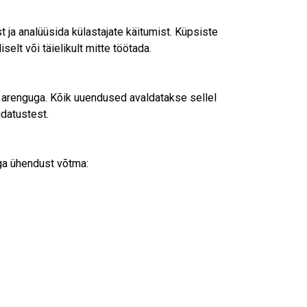
ja analüüsida külastajate käitumist. Küpsiste
lt või täielikult mitte töötada.
 arenguga. Kõik uuendused avaldatakse sellel
udatustest.
ega ühendust võtma: