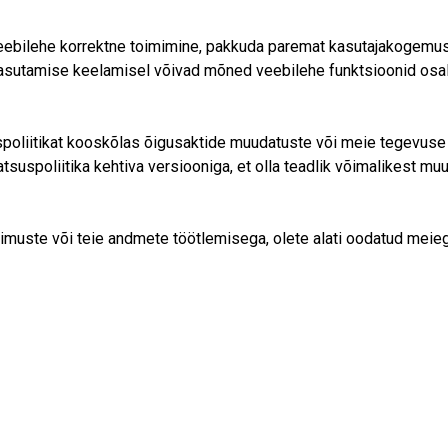
eebilehe korrektne toimimine, pakkuda paremat kasutajakogemust 
asutamise keelamisel võivad mõned veebilehe funktsioonid osalise
poliitikat kooskõlas õigusaktide muudatuste või meie tegevuse
atsuspoliitika kehtiva versiooniga, et olla teadlik võimalikest mu
ngimuste või teie andmete töötlemisega, olete alati oodatud mei