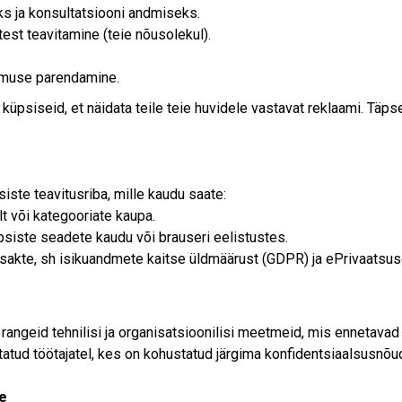
s ja konsultatsiooni andmiseks.
est teavitamine (teie nõusolekul).
emuse parendamine.
küpsiseid, et näidata teile teie huvidele vastavat reklaami. Täp
iste teavitusriba, mille kaudu saate:
t või kategooriate kaupa.
psiste seadete kaudu või brauseri eelistustes.
akte, sh isikuandmete kaitse üldmäärust (GDPR) ja ePrivaatsuse 
rangeid tehnilisi ja organisatsioonilisi meetmeid, mis ennetava
tatud töötajatel, kes on kohustatud järgima konfidentsiaalsusnõ
e