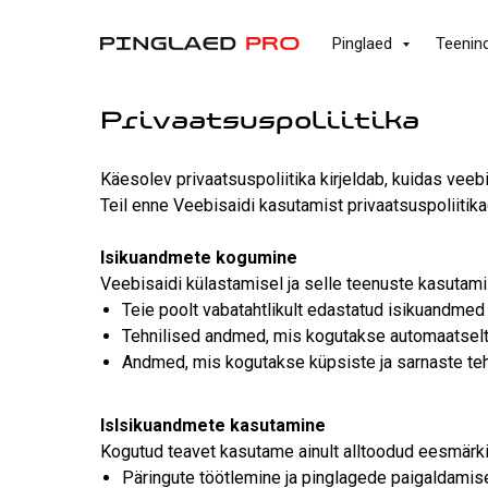
Pinglaed
Teenin
Privaatsuspoliitika
Käesolev privaatsuspoliitika kirjeldab, kuidas veeb
Teil enne Veebisaidi kasutamist privaatsuspoliitikag
Isikuandmete kogumine
Veebisaidi külastamisel ja selle teenuste kasutami
Teie poolt vabatahtlikult edastatud isikuandmed 
Tehnilised andmed, mis kogutakse automaatselt, 
Andmed, mis kogutakse küpsiste ja sarnaste tehn
IsIsikuandmete kasutamine
Kogutud teavet kasutame ainult alltoodud eesmärki
Päringute töötlemine ja pinglagede paigaldami