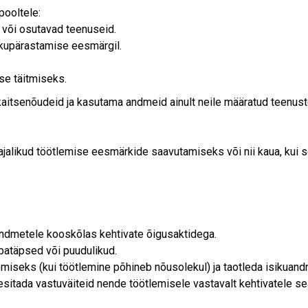
pooltele:
 või osutavad teenuseid.
sikupärastamise eesmärgil.
use täitmiseks.
itsenõudeid ja kasutama andmeid ainult neile määratud teenus
vajalikud töötlemise eesmärkide saavutamiseks või nii kaua, kui 
andmetele kooskõlas kehtivate õigusaktidega.
batäpsed või puudulikud.
miseks (kui töötlemine põhineb nõusolekul) ja taotleda isikuan
esitada vastuväiteid nende töötlemisele vastavalt kehtivatele se