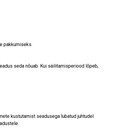
te pakkumiseks.
seadus seda nõuab. Kui säilitamisperiood lõpeb,
dmete kustutamist seadusega lubatud juhtudel.
adustele.