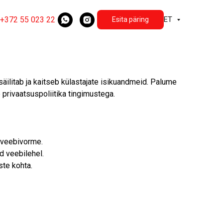
ET
+372 55 023 22
Esita päring
säilitab ja kaitseb külastajate isikuandmeid. Palume
 privaatsuspoliitika tingimustega.
e veebivorme.
d veebilehel.
ste kohta.