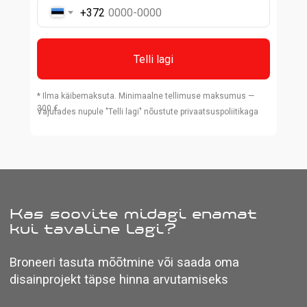
+372
Telli lagi
* Ilma käibemaksuta. Minimaalne tellimuse maksumus —
300 €
Vajutades nupule "Telli lagi" nõustute privaatsuspoliitikaga