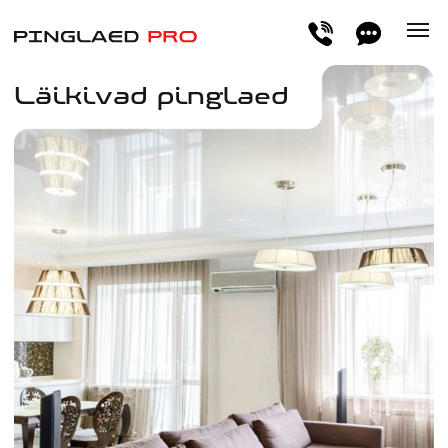
Läikivad pinglaed
Läikiva faktuuriga pinglaed peegeldavad
valgust, visuaalselt suurendades ruumi ja
muutes selle heledamaks ning avaramaks