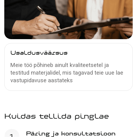
Satiinist
pinglaed
Tekstuur meenutab satiinkangast ja omab
pärlmutterläiget
Loe lähemalt →