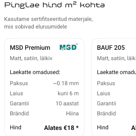
Vaata portfelli
Meiega koostöö eelised