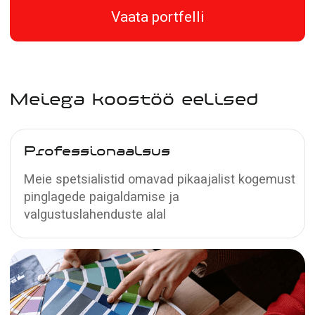
Mõõtmine ja leping
2
Meie spetsialist tuleb teile sobival ajal
tasuta mõõtma. Kui leping sõlmitakse
mõõtmise päeval, saate 5% allahindlust
Montaaž ja maksmine
3
Kokkulepitud päeval viib meie meeskond
töö lõpule ja paigaldab lage. Mille järel
saate tasuda ülejäänud summa
lepingualusel - kas ettevõtte arvele,
ülekandega või sularahas
Saada päring
Muud pinglagede
faktuurid