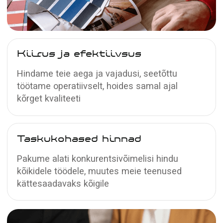
Matt
pinglaed
Pind on kergelt kare ja neelab
valgust, peegeldusi peaaegu pole
Loe lähemalt →