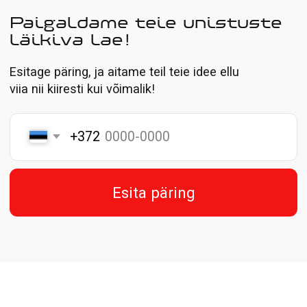
Hinnad on ilma käibemaksuta
* M² hind sisaldab paigaldust, 4 nurga töötlemist,
alumiiniumprofiili ja dekoratiivset äärt
Kutsu mõõtja
Portfell
Kõik meie tööd peegeldavad meie kümneaastast
kogemust ja tähelepanu pööramist detailidele