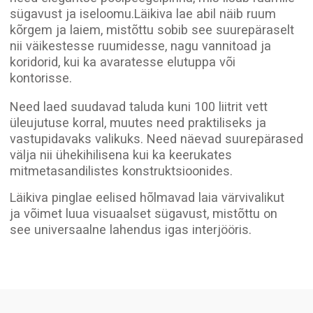
Esitage päring, ja aitame teil teie idee ellu
viia nii kiiresti kui võimalik!
+372
Esita päring
Pinglae hind m² kohta
Kasutame sertifitseeritud materjale,
mis sobivad eluruumidele