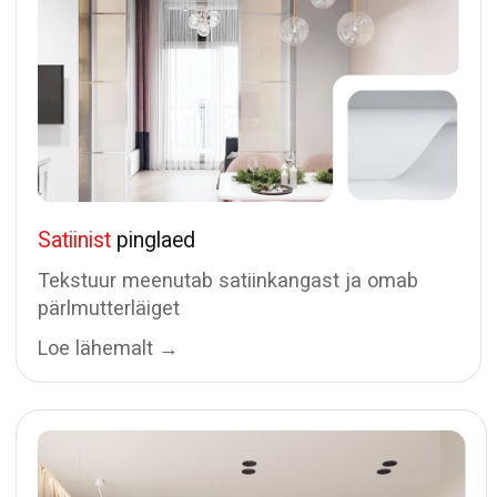
Pinglaed ja valgustus Tallinnas
Hinnad
Varjupinglaed
Matt
Vuukideta susteem
Satiin
Kahetasandilised
Läikiv
Karniiside nišid
Kangas
Siini-valgustus
Klassikalised
Valgusribad
Hõljuvad pinglaed
Valgustusega pinglaed
Pinglae vahetus
Portfell
Demonteerimine
Blogi
Vee eemaldamine laest
Kontaktid
Pinglae remont
+372 55 023 22
Iga päev 9.00–21.00