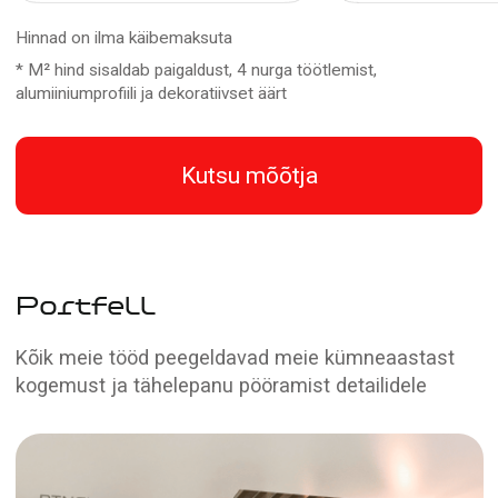
Professionaalsus
Meie spetsialistid omavad pikaajalist kogemust
pinglagede paigaldamise ja
valgustuslahenduste alal
Kiirus ja efektiivsus
Hindame teie aega ja vajadusi, seetõttu
töötame operatiivselt, hoides samal ajal
kõrget kvaliteeti
Taskukohased hinnad
Pakume alati konkurentsivõimelisi hindu
kõikidele töödele, muutes meie teenused