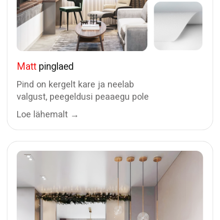
Kas soovite midagi enamat
kui tavaline lagi?
Broneeri tasuta mõõtmine või saada oma
disainprojekt täpse hinna arvutamiseks
Kutsu mõõtja
Saada oma projekt