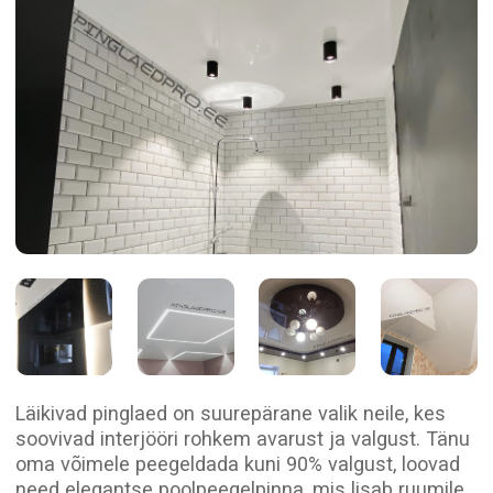
Läikivad pinglaed on suurepärane valik neile, kes
soovivad interjööri rohkem avarust ja valgust. Tänu
oma võimele peegeldada kuni 90% valgust, loovad
need elegantse poolpeegelpinna, mis lisab ruumile
sügavust ja iseloomu.Läikiva lae abil näib ruum
kõrgem ja laiem, mistõttu sobib see suurepäraselt
nii väikestesse ruumidesse, nagu vannitoad ja
koridorid, kui ka avaratesse elutuppa või
kontorisse.
Need laed suudavad taluda kuni 100 liitrit vett
üleujutuse korral, muutes need praktiliseks ja
vastupidavaks valikuks. Need näevad suurepärased
välja nii ühekihilisena kui ka keerukates
mitmetasandilistes konstruktsioonides.
Läikiva pinglae eelised hõlmavad laia värvivalikut
ja võimet luua visuaalset sügavust, mistõttu on
see universaalne lahendus igas interjööris.
Paigaldame teie unistuste
läikiva lae!