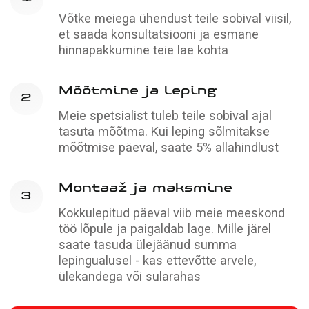
Kangast
pinglaed
Tekstuur meenutab krohvitut ja värvitud laega
Loe lähemalt →
Pinglae hinnakalkulaator
Hind jääb samaks ili hind ei muutu