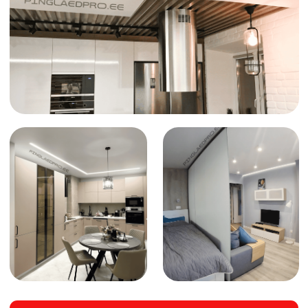
kättesaadavaks kõigile
Usaldusväärsus
Meie töö põhineb ainult kvaliteetsetel ja
testitud materjalidel, mis tagavad teie uue lae
vastupidavuse aastateks
Kuidas tellida pinglae
Päring ja konsultatsioon
1
Võtke meiega ühendust teile sobival viisil,
et saada konsultatsiooni ja esmane
hinnapakkumine teie lae kohta