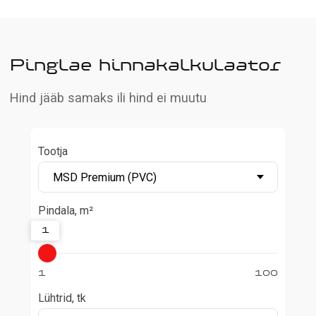
Tootja
Pindala, m²
1
1
100
Lühtrid, tk