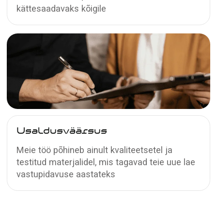
Pinglae hinnakalkulaator
Hind jääb samaks ili hind ei muutu