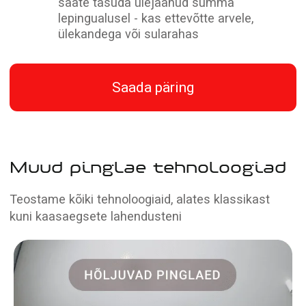
Kas soovite midagi enamat
kui tavaline lagi?
Broneeri tasuta mõõtmine või saada oma
disainprojekt täpse hinna arvutamiseks
Kutsu mõõtja
Saada oma projekt