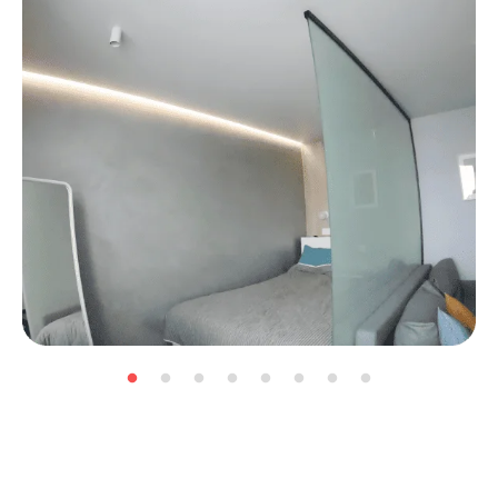
Pinglaed ja valgustus Tallinnas
Hinnad
Varjupinglaed
Matt
Vuukideta susteem
Satiin
Kahetasandilised
Läikiv
Karniiside nišid
Kangas
Siini-valgustus
Klassikalised
Valgusribad
Hõljuvad pinglaed
Valgustusega pinglaed
Pinglae vahetus
Portfell
Demonteerimine
Blogi
Vee eemaldamine laest
Kontaktid
Pinglae remont
+372 55 023 22