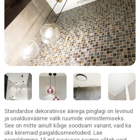
ja usaldusväärne valik ruumide viimistlemiseks.
See on mitte ainult kõige soodsam variant, vaid ka
üks kiiremaid paigaldusmeetodeid. Lae
paigaldamine 15 m² suuruses ruumis võtab vaid
2−3 tundi, mis võimaldab ruumi kiiret ja muretut
uuendamist, säilitades samas kõrge kvaliteedi.
Pärast pinglae paigaldamist jääb seina ja lae vahele
väike tehnoloogiline vahe, mis kaetakse hoolikalt
valitud PVC-liistuga. Liist sobitatakse lae värviga,
peites tehnilised detailid ja andes laele viimistletud
ja esteetilise välimuse.
Dekoratiivse äärega pinglaed on ideaalne valik neile,
kes hindavad paigalduskiirust ja taskukohast hinda.
Paigaldame teie unistuste
lae!
Esitage päring, ja aitame teil teie idee ellu
viia nii kiiresti kui võimalik!