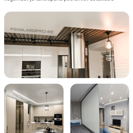
Kiirus ja efektiivsus
Hindame teie aega ja vajadusi, seetõttu
töötame operatiivselt, hoides samal ajal
kõrget kvaliteeti
Taskukohased hinnad
Pakume alati konkurentsivõimelisi hindu
kõikidele töödele, muutes meie teenused
kättesaadavaks kõigile