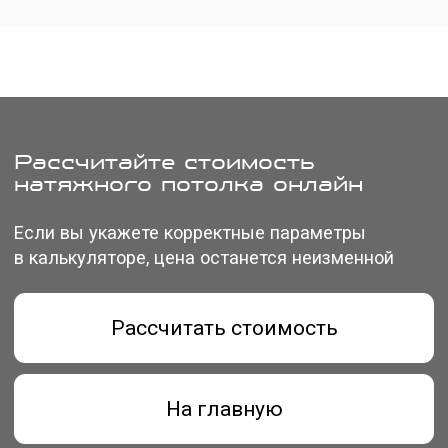
На главную
Натяжные потолки и освещение в Таллинне
Цены
Теневые
Матовые
Бесщелевые
Сатиновые
Двухуровневые
Глянцевые
Ниши под карнизы
Тканевые
Световые линии
Стандартные
Трековые системы
Парящие
Световые потолки
Замена потолка
Портфолио
Демонтаж потолка
Блог