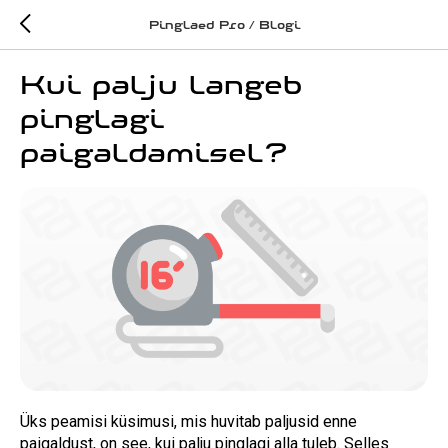
Pinglaed Pro / Blogi
Kui palju langeb
pinglagi
paigaldamisel?
Üks peamisi küsimusi, mis huvitab paljusid enne
paigaldust, on see, kui palju pinglagi alla tuleb. Selles