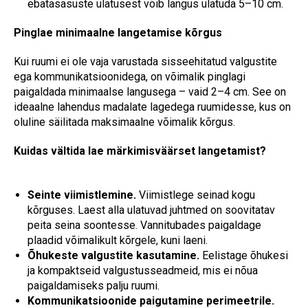
ebatasasuste ulatusest võib langus ulatuda 5–10 cm.
Pinglae minimaalne langetamise kõrgus
Kui ruumi ei ole vaja varustada sisseehitatud valgustite
ega kommunikatsioonidega, on võimalik pinglagi
paigaldada minimaalse langusega – vaid 2–4 cm. See on
ideaalne lahendus madalate lagedega ruumidesse, kus on
oluline säilitada maksimaalne võimalik kõrgus.
Kuidas vältida lae märkimisväärset langetamist?
Seinte viimistlemine.
Viimistlege seinad kogu
kõrguses. Laest alla ulatuvad juhtmed on soovitatav
peita seina soontesse. Vannitubades paigaldage
plaadid võimalikult kõrgele, kuni laeni.
Õhukeste valgustite kasutamine.
Eelistage õhukesi
ja kompaktseid valgustusseadmeid, mis ei nõua
paigaldamiseks palju ruumi.
Kommunikatsioonide paigutamine perimeetrile.