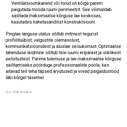
Ventilatsioonikanalid või torud on kõige parem
paigutada mööda ruumi perimeetrit. See võimaldab
säilitada maksimaalse kõrguse lae keskosas,
kasutades kahetasandilist konstruktsiooni.
Pinglae languse ulatus sõltub mitmest tegurist:
profiilitüübist, valgustite olemasolust,
kommunikatsioonidest ja aluslae seisukorrast. Optimaalse
lahenduse leidmine sõltub teie ruumi eripärast ja isiklikest
eelistustest. Parima tulemuse ja lae maksimaalse kõrguse
säilitamiseks pöörduge professionaalide poole, kes
aitavad teil teha täpsed arvutused ja viivad paigaldustööd
Arvutage pinglae hind
veebis
läbi kõrgel tasemel.
Kui sisestate kalkulaatorisse õiged parameetrid,
jääb hind muutumatuks
01.09.2024
Arvuta hind
Tagasi avalehele