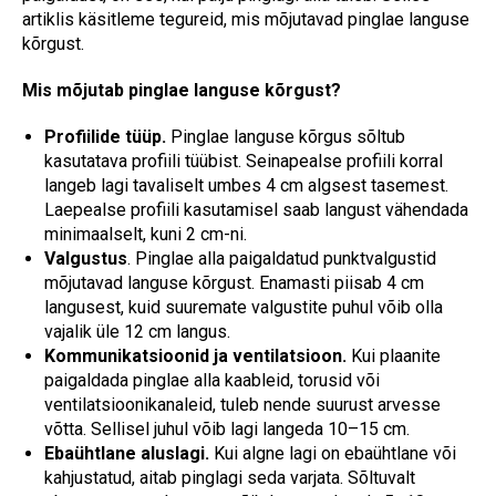
artiklis käsitleme tegureid, mis mõjutavad pinglae languse
kõrgust.
Mis mõjutab pinglae languse kõrgust?
Profiilide
tüüp.
Pinglae languse kõrgus sõltub
kasutatava profiili tüübist. Seinapealse profiili korral
langeb lagi tavaliselt umbes 4 cm algsest tasemest.
Laepealse profiili kasutamisel saab langust vähendada
minimaalselt, kuni 2 cm-ni.
Valgustus
. Pinglae alla paigaldatud punktvalgustid
mõjutavad languse kõrgust. Enamasti piisab 4 cm
langusest, kuid suuremate valgustite puhul võib olla
vajalik üle 12 cm langus.
Kommunikatsioonid ja ventilatsioon.
Kui plaanite
paigaldada pinglae alla kaableid, torusid või
ventilatsioonikanaleid, tuleb nende suurust arvesse
võtta. Sellisel juhul võib lagi langeda 10–15 cm.
Ebaühtlane aluslagi.
Kui algne lagi on ebaühtlane või
kahjustatud, aitab pinglagi seda varjata. Sõltuvalt